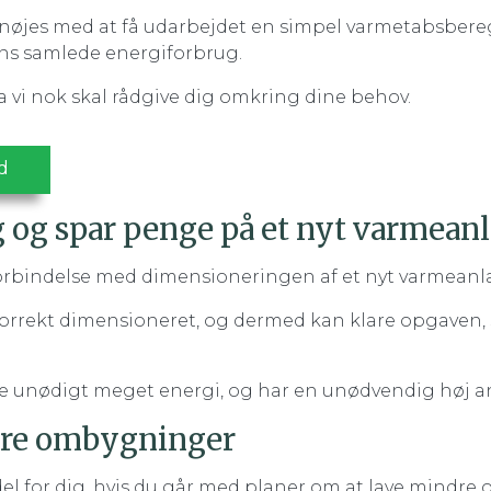
an nøjes med at få udarbejdet en simpel varmetabsbere
ns samlede energiforbrug.
 da vi nok skal rådgive dig omkring dine behov.
ud
 og spar penge på et nyt varmean
forbindelse med dimensioneringen af et nyt varmeanl
 korrekt dimensioneret, og dermed kan klare opgaven
unødigt meget energi, og har en unødvendig høj anska
dre ombygninger
l for dig, hvis du går med planer om at lave mindre 