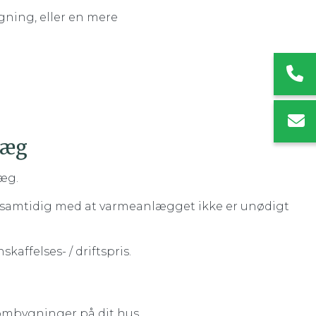
gning, eller en mere
læg
æg.
, samtidig med at varmeanlægget ikke er unødigt
ffelses- / driftspris.
ombygninger på dit hus.