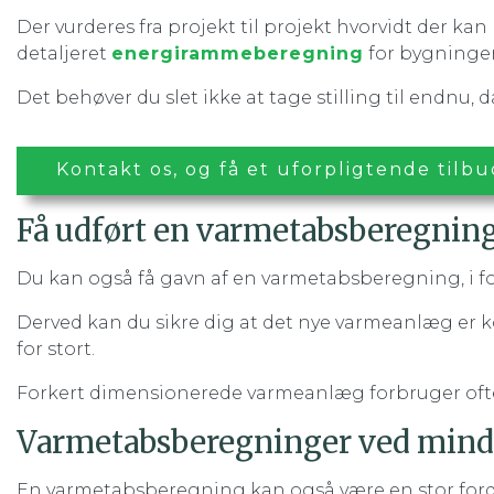
Der vurderes fra projekt til projekt hvorvidt der k
detaljeret
energirammeberegning
for bygninge
Det behøver du slet ikke at tage stilling til endnu,
Kontakt os, og få et uforpligtende tilb
Få udført en varmetabsberegning
Du kan også få gavn af en varmetabsberegning, i 
Derved kan du sikre dig at det nye varmeanlæg er
for stort.
Forkert dimensionerede varmeanlæg forbruger ofte 
Varmetabsberegninger ved min
En varmetabsberegning kan også være en stor forde