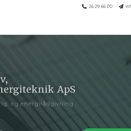
26 29 66 00
in
v,
 Energiteknik ApS
ng, og energirådgivning