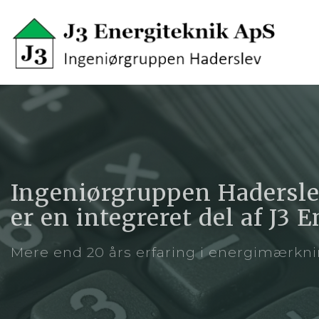
Skip
to
main
content
Ingeniørgruppen Hadersle
er en integreret del af J3
Mere end 20 års erfaring i energimærkni