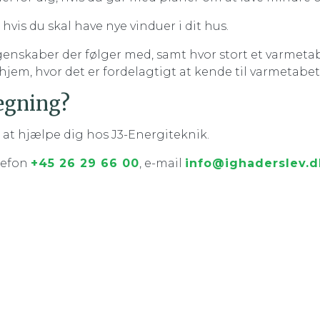
vis du skal have nye vinduer i dit hus.
nskaber der følger med, samt hvor stort et varmetab
hjem, hvor det er fordelagtigt at kende til varmetabe
regning?
l at hjælpe dig hos J3-Energiteknik.
lefon
+45 26 29 66 00
, e-mail
info@ighaderslev.d