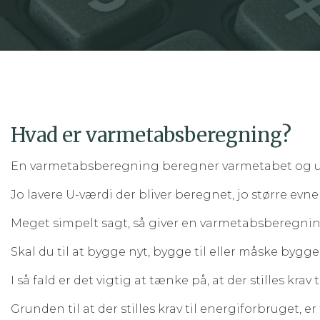
Hvad er varmetabsberegning?
En varmetabsberegning beregner varmetabet og u-
Jo lavere U-værdi der bliver beregnet, jo større evn
Meget simpelt sagt, så giver en varmetabsberegning
Skal du til at bygge nyt, bygge til eller måske bygg
I så fald er det vigtig at tænke på, at der stilles kra
Grunden til at der stilles krav til energiforbruget, 