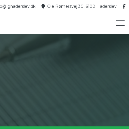
fo@ighaderslev.dk
Ole Rømersvej 30, 6100 Haderslev