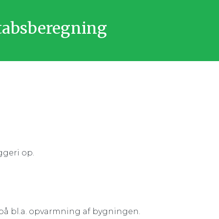
tabsberegning
ggeri op.
gi på bl.a. opvarmning af bygningen.