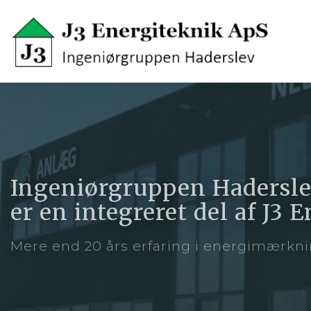
Skip
to
main
content
Ingeniørgruppen Hadersle
er en integreret del af J3
Mere end 20 års erfaring i energimærkni