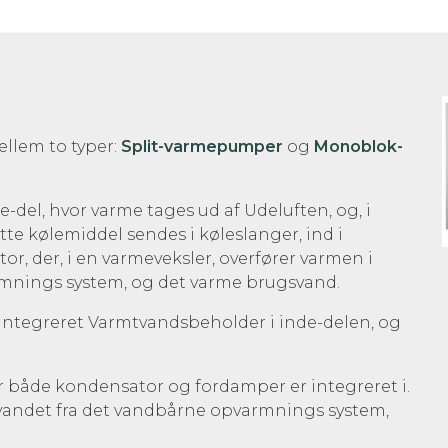
llem to typer:
Split-varmepumper
og
Monoblok-
del, hvor varme tages ud af Udeluften, og, i
tte kølemiddel sendes i køleslanger, ind i
r, der, i en varmeveksler, overfører varmen i
armnings system, og det varme brugsvand.
Integreret Varmtvandsbeholder i inde-delen, og
or både kondensator og fordamper er integreret i.
g vandet fra det vandbårne opvarmnings system,