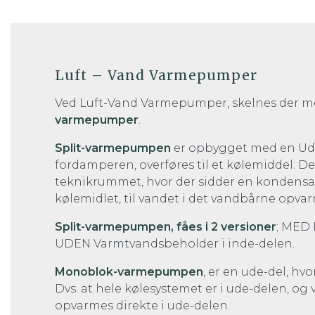
Luft – Vand Varmepumper
Ved Luft-Vand Varmepumper, skelnes der me
varmepumper
.
Split-varmepumpen
er opbygget med en Ude-
fordamperen, overføres til et kølemiddel. De
teknikrummet, hvor der sidder en kondensato
kølemidlet, til vandet i det vandbårne opv
Split-varmepumpen, fåes i 2 versioner
; MED 
UDEN Varmtvandsbeholder i inde-delen.
Monoblok-varmepumpen
, er en ude-del, hv
Dvs. at hele kølesystemet er i ude-delen, o
opvarmes direkte i ude-delen.