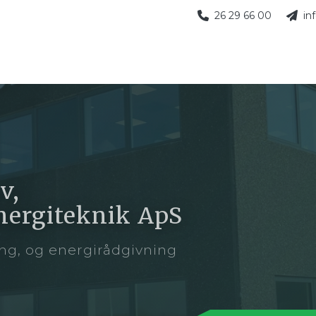
26 29 66 00
in
v,
 Energiteknik ApS
ng, og energirådgivning