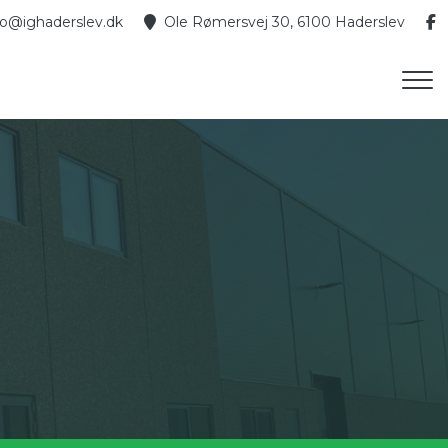
fo@ighaderslev.dk
Ole Rømersvej 30, 6100 Haderslev