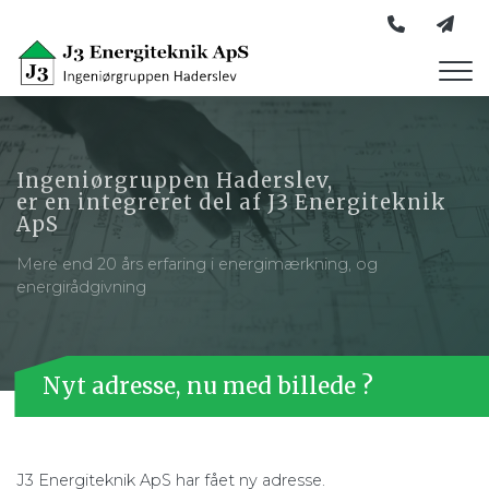
Skip
to
main
content
Ingeniørgruppen Haderslev,
er en integreret del af J3 Energiteknik
ApS
Mere end 20 års erfaring i energimærkning, og
energirådgivning
Nyt adresse, nu med billede ?
J3 Energiteknik ApS har fået ny adresse.