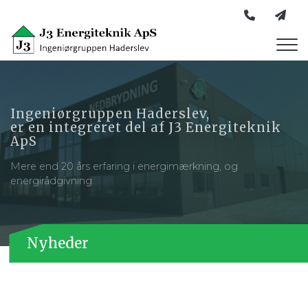
Gå
til
hovedindhold
Ingeniørgruppen Haderslev,
er en integreret del af J3 Energiteknik
ApS
Mere end 20 års erfaring i energimærkning, og
energirådgivning
Nyheder