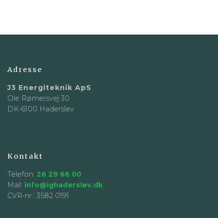
Adresse
J3 Energiteknik ApS
Ole Rømersvej 30
DK-6100 Haderslev
Kontakt
Telefon:
26 29 66 00
Mail:
info@ighaderslev.dk
CVR-nr.: 3582 0191