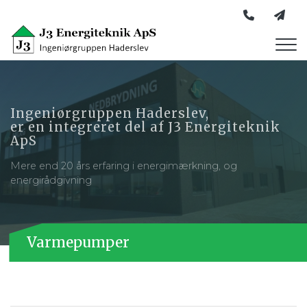
Gå
til
hovedindhold
Ingeniørgruppen Haderslev,
er en integreret del af J3 Energiteknik
ApS
Mere end 20 års erfaring i energimærkning, og
energirådgivning
Varmepumper